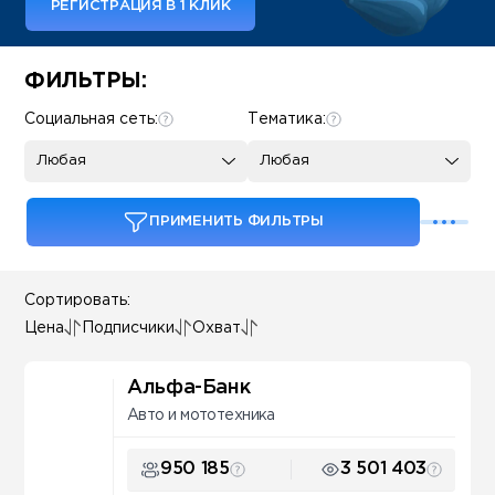
РЕГИСТРАЦИЯ В 1 КЛИК
Some SEO Title
ФИЛЬТРЫ:
Социальная сеть:
Тематика:
Любая
Любая
ПРИМЕНИТЬ ФИЛЬТРЫ
Сортировать:
Цена
Подписчики
Охват
Альфа-Банк
Авто и мототехника
950 185
3 501 403