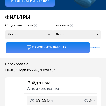
РЕГИСТРАЦИЯ В 1 КЛИК
Some SEO Title
ФИЛЬТРЫ:
Социальная сеть:
Тематика:
Любая
Любая
ПРИМЕНИТЬ ФИЛЬТРЫ
Сортировать:
Цена
Подписчики
Охват
Райдотека
Авто и мототехника
169 590
0