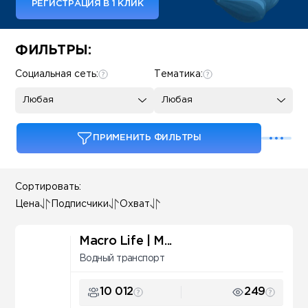
РЕГИСТРАЦИЯ В 1 КЛИК
Some SEO Title
ФИЛЬТРЫ:
Социальная сеть:
Тематика:
Любая
Любая
ПРИМЕНИТЬ ФИЛЬТРЫ
Сортировать:
Цена
Подписчики
Охват
Macro Life | М...
Водный транспорт
10 012
249