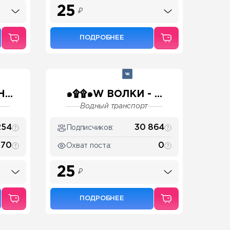
25
₽
ПОДРОБНЕЕ
...
๑۩۩๑W ВОЛКИ - ...
Водный транспорт
254
30 864
Подписчиков:
 170
0
Охват поста:
25
₽
ПОДРОБНЕЕ