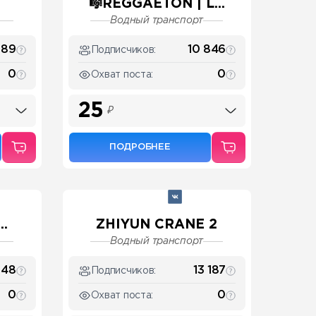
🎼REGGAETON | L...
Водный транспорт
189
10 846
Подписчиков:
0
0
Охват поста:
25
₽
ПОДРОБНЕЕ
..
ZHIYUN CRANE 2
Водный транспорт
348
13 187
Подписчиков:
0
0
Охват поста: