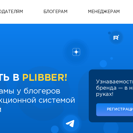
ОДАТЕЛЯМ
БЛОГЕРАМ
МЕНЕДЖЕРАМ
ТЬ В
PLIBBER!
Узнаваемост
бренда — в 
амы у блогеров
руках!
укционной системой
й
РЕГИСТРАЦИ