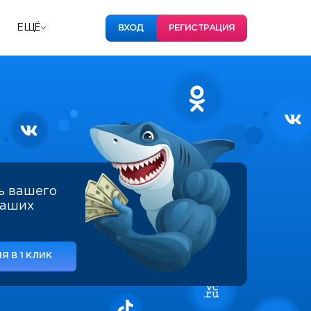
ЕЩЁ
ВХОД
РЕГИСТРАЦИЯ
ь вашего
наших
Я В 1 КЛИК