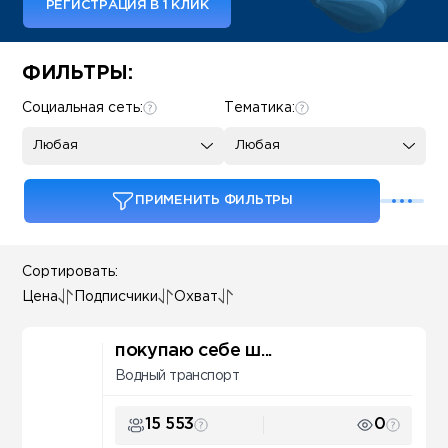
РЕГИСТРАЦИЯ В 1 КЛИК
Some SEO Title
ФИЛЬТРЫ:
Социальная сеть:
Тематика:
Любая
Любая
ПРИМЕНИТЬ ФИЛЬТРЫ
Сортировать:
Цена
Подписчики
Охват
покупаю себе ш...
Водный транспорт
15 553
0