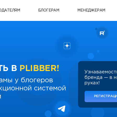
ОДАТЕЛЯМ
БЛОГЕРАМ
МЕНЕДЖЕРАМ
ТЬ В
PLIBBER!
Узнаваемост
бренда — в 
амы у блогеров
руках!
укционной системой
й
РЕГИСТРАЦИ