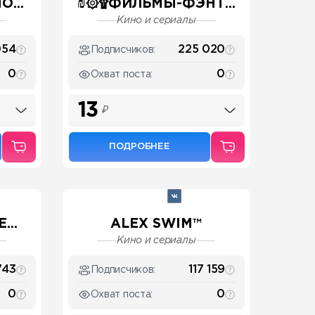
...
₪۞۩ФИЛЬМЫ-ФЭНТ...
Кино и сериалы
054
225 020
Подписчиков:
0
0
Охват поста:
13
₽
ПОДРОБНЕЕ
...
ALEX SWIM™
Кино и сериалы
743
117 159
Подписчиков:
0
0
Охват поста: