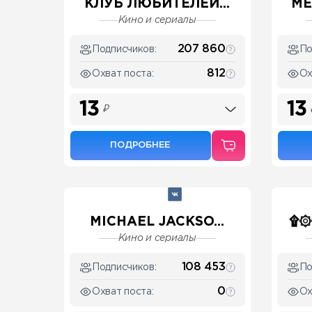
КЛУБ ЛЮБИТЕЛЕЙ...
МЕ
Кино и сериалы
207 860
Подписчиков:
По
812
Охват поста:
Ох
13
13
₽
ПОДРОБНЕЕ
MICHAEL JACKSO...
۩۞
Кино и сериалы
108 453
Подписчиков:
По
0
Охват поста:
Ох