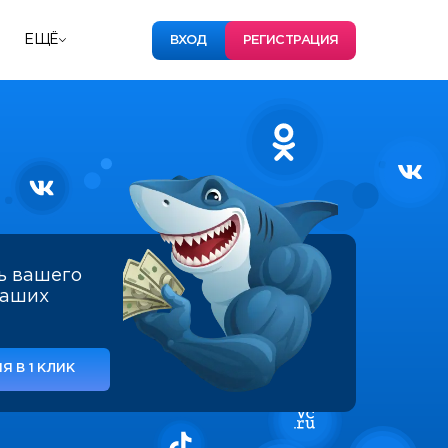
ЕЩЁ
ВХОД
РЕГИСТРАЦИЯ
ь вашего
наших
Я В 1 КЛИК