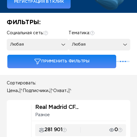
РЕГИСТРАЦИЯ В 1 КЛИК
Some SEO Title
ФИЛЬТРЫ:
Социальная сеть:
Тематика:
Любая
Любая
ПРИМЕНИТЬ ФИЛЬТРЫ
Сортировать:
Цена
Подписчики
Охват
Real Madrid CF...
Разное
281 901
0