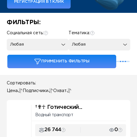
РЕГИСТРАЦИЯ В 1 КЛИК
Some SEO Title
ФИЛЬТРЫ:
Социальная сеть:
Тематика:
Любая
Любая
ПРИМЕНИТЬ ФИЛЬТРЫ
Сортировать:
Цена
Подписчики
Охват
†✟☥ Готический...
Водный транспорт
26 744
0