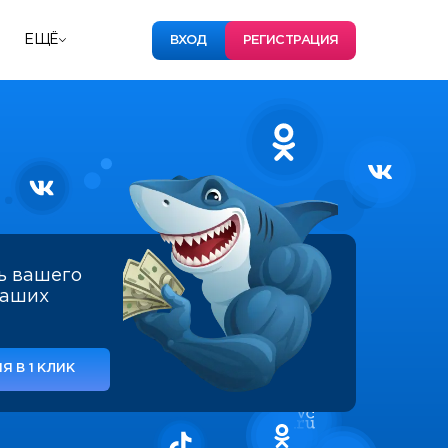
ЕЩЁ
ВХОД
РЕГИСТРАЦИЯ
ь вашего
наших
Я В 1 КЛИК