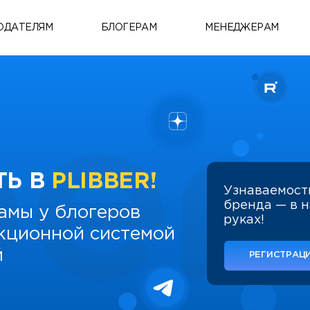
ОДАТЕЛЯМ
БЛОГЕРАМ
МЕНЕДЖЕРАМ
ТЬ В
PLIBBER!
Узнаваемост
бренда — в 
амы у блогеров
руках!
укционной системой
й
РЕГИСТРАЦИ