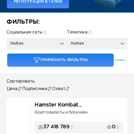
РЕГИСТРАЦИЯ В 1 КЛИК
Some SEO Title
ФИЛЬТРЫ:
Социальная сеть:
Тематика:
Любая
Любая
ПРИМЕНИТЬ ФИЛЬТРЫ
Сортировать:
Цена
Подписчики
Охват
Hamster Kombat...
Криптовалюты и блокчейн
37 418 789
0