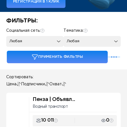
РЕГИСТРАЦИЯ В 1 КЛИК
Some SEO Title
ФИЛЬТРЫ:
Социальная сеть:
Тематика:
Любая
Любая
ПРИМЕНИТЬ ФИЛЬТРЫ
Сортировать:
Цена
Подписчики
Охват
Пенза | Объявл...
Водный транспорт
10 011
0