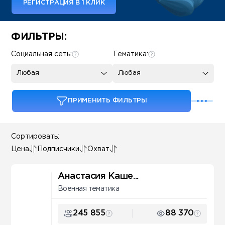
РЕГИСТРАЦИЯ В 1 КЛИК
Some SEO Title
ФИЛЬТРЫ:
Социальная сеть:
Тематика:
Любая
Любая
ПРИМЕНИТЬ ФИЛЬТРЫ
Сортировать:
Цена
Подписчики
Охват
Анастасия Каше...
Военная тематика
245 855
88 370