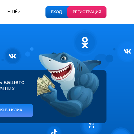
ЕЩЁ
ВХОД
РЕГИСТРАЦИЯ
ь вашего
наших
Я В 1 КЛИК