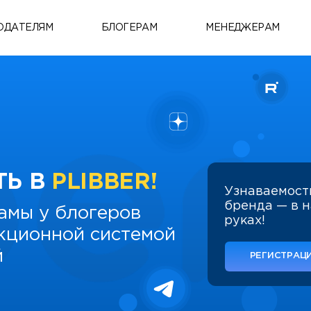
ОДАТЕЛЯМ
БЛОГЕРАМ
МЕНЕДЖЕРАМ
ТЬ В
PLIBBER!
Узнаваемост
бренда — в 
амы у блогеров
руках!
укционной системой
й
РЕГИСТРАЦИ