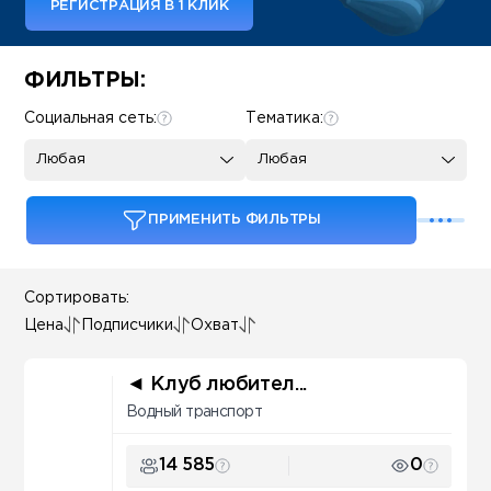
РЕГИСТРАЦИЯ В 1 КЛИК
Some SEO Title
ФИЛЬТРЫ:
Социальная сеть:
Тематика:
Любая
Любая
ПРИМЕНИТЬ ФИЛЬТРЫ
Сортировать:
Цена
Подписчики
Охват
◄ Клуб любител...
Водный транспорт
14 585
0