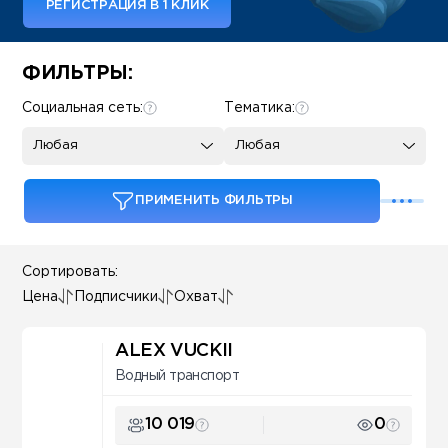
РЕГИСТРАЦИЯ В 1 КЛИК
Some SEO Title
ФИЛЬТРЫ:
Социальная сеть:
Тематика:
Любая
Любая
ПРИМЕНИТЬ ФИЛЬТРЫ
Сортировать:
Цена
Подписчики
Охват
ALEX VUCKII
Водный транспорт
10 019
0