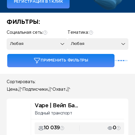
РЕГИСТРАЦИЯ В 1 КЛИК
Some SEO Title
ФИЛЬТРЫ:
Социальная сеть:
Тематика:
Любая
Любая
ПРИМЕНИТЬ ФИЛЬТРЫ
Сортировать:
Цена
Подписчики
Охват
Vape | Вейп Ба...
Водный транспорт
10 039
0