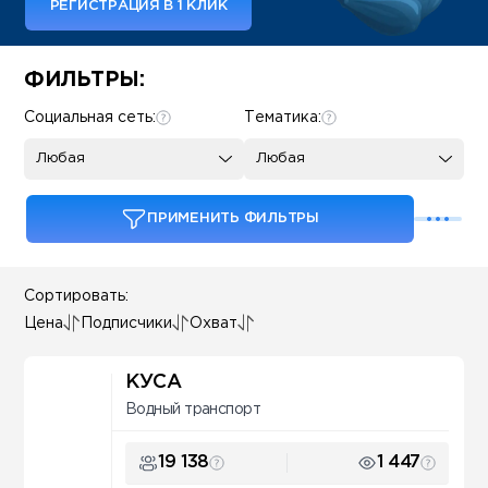
РЕГИСТРАЦИЯ В 1 КЛИК
Some SEO Title
ФИЛЬТРЫ:
Социальная сеть:
Тематика:
Любая
Любая
ПРИМЕНИТЬ ФИЛЬТРЫ
Сортировать:
Цена
Подписчики
Охват
КУСА
Водный транспорт
19 138
1 447