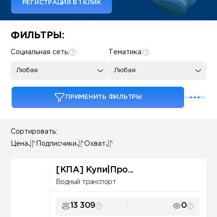
РЕГИСТРАЦИЯ В 1 КЛИК
Some SEO Title
ФИЛЬТРЫ:
Социальная сеть:
Тематика:
Любая
Любая
ПРИМЕНИТЬ ФИЛЬТРЫ
Сортировать:
Цена
Подписчики
Охват
[КПА] Купи|Про...
Водный транспорт
13 309
0