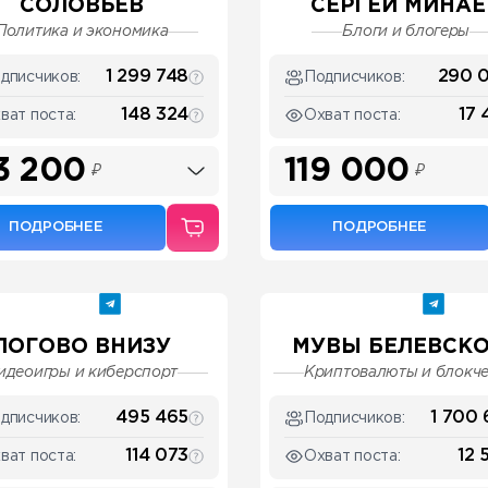
СОЛОВЬЁВ
СЕРГЕЙ МИНАЕ
Политика и экономика
Блоги и блогеры
1 299 748
290 
дписчиков:
Подписчиков:
148 324
17 
ват поста:
Охват поста:
3 200
119 000
₽
₽
ПОДРОБНЕЕ
ПОДРОБНЕЕ
ЛОГОВО ВНИЗУ
МУВЫ БЕЛЕВСК
идеоигры и киберспорт
Криптовалюты и блокч
495 465
1 700 
дписчиков:
Подписчиков:
114 073
12 
ват поста:
Охват поста: