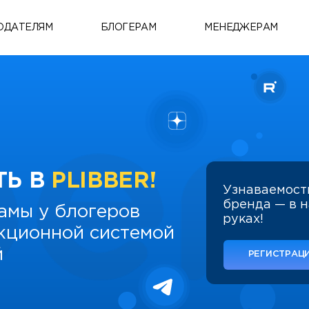
ОДАТЕЛЯМ
БЛОГЕРАМ
МЕНЕДЖЕРАМ
ТЬ В
PLIBBER!
Узнаваемост
бренда — в 
амы у блогеров
руках!
укционной системой
й
РЕГИСТРАЦИ