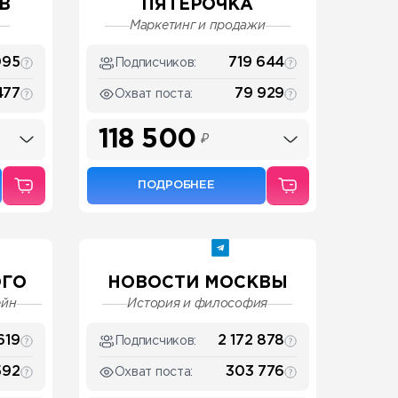
В
ПЯТЁРОЧКА
Маркетинг и продажи
095
719 644
Подписчиков:
477
79 929
Охват поста:
118 500
₽
ПОДРОБНЕЕ
ОГО
НОВОСТИ МОСКВЫ
ейн
История и философия
619
2 172 878
Подписчиков:
592
303 776
Охват поста: