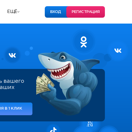
ЕЩЁ
ВХОД
РЕГИСТРАЦИЯ
ь вашего
наших
Я В 1 КЛИК