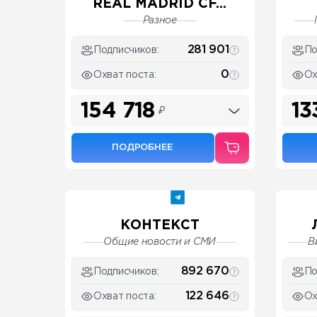
REAL MADRID CF...
Разное
281 901
Подписчиков:
По
0
Охват поста:
Ох
154 718
13
₽
ПОДРОБНЕЕ
КОНТЕКСТ
Общие новости и СМИ
В
892 670
Подписчиков:
По
122 646
Охват поста:
Ох