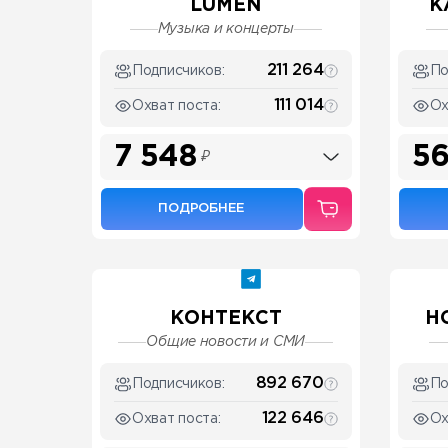
LUMEN
К
Музыка и концерты
211 264
Подписчиков:
По
111 014
Охват поста:
Ох
7 548
56
₽
ПОДРОБНЕЕ
КОНТЕКСТ
Н
Общие новости и СМИ
892 670
Подписчиков:
По
122 646
Охват поста:
Ох