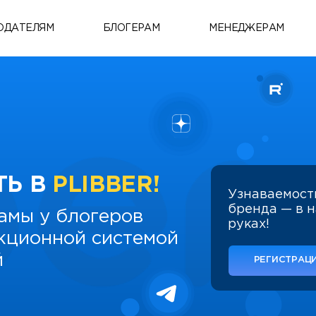
ОДАТЕЛЯМ
БЛОГЕРАМ
МЕНЕДЖЕРАМ
ТЬ В
PLIBBER!
Узнаваемост
бренда — в 
амы у блогеров
руках!
укционной системой
й
РЕГИСТРАЦИ