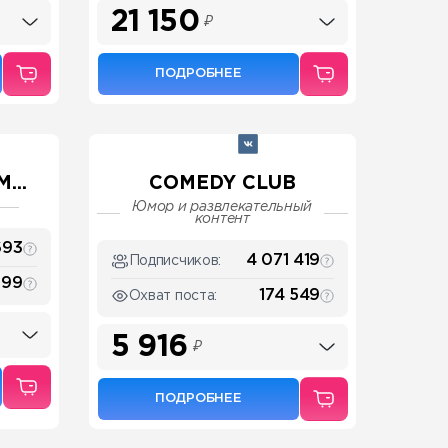
21 150
₽
ПОДРОБНЕЕ
...
COMEDY CLUB
Юмор и развлекательный
контент
693
4 071 419
Подписчиков:
799
174 549
Охват поста:
5 916
₽
ПОДРОБНЕЕ