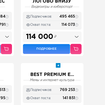
ЕС
ЛОГОВО ВНИЗУ
Видеоигры и киберспорт
784
495 465
Подписчиков:
 791
114 073
Охват поста:
114 000
₽
ПОДРОБНЕЕ
BEST PREMIUM E...
Мемы и интернет-культура
513
769 253
Подписчиков:
795
141 851
Охват поста: