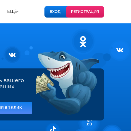
ЕЩЁ
ВХОД
РЕГИСТРАЦИЯ
ь вашего
наших
Я В 1 КЛИК