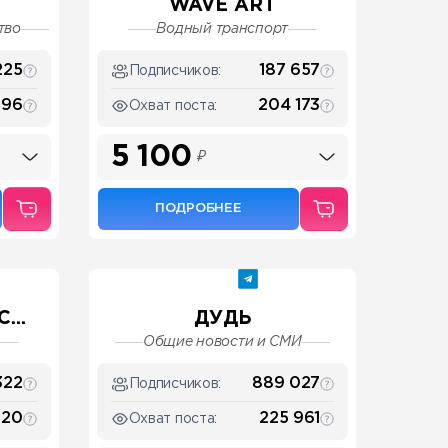
WAVE ART
тво
Водный транспорт
225
187 657
Подписчиков:
396
204 173
Охват поста:
5 100
₽
ПОДРОБНЕЕ
...
ДУДЬ
Общие новости и СМИ
322
889 027
Подписчиков:
920
225 961
Охват поста: