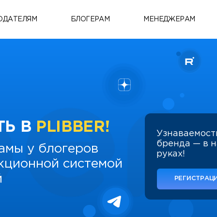
ОДАТЕЛЯМ
БЛОГЕРАМ
МЕНЕДЖЕРАМ
ТЬ В
PLIBBER!
Узнаваемост
бренда — в 
амы у блогеров
руках!
укционной системой
й
РЕГИСТРАЦИ