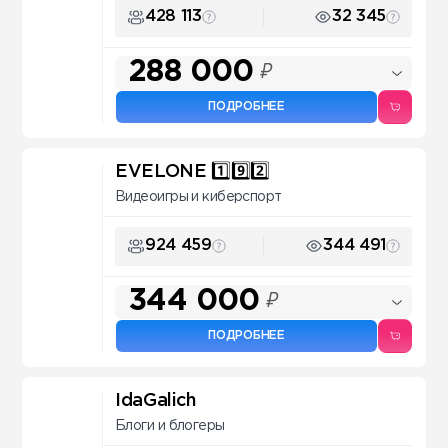
428 113
32 345
288 000
₽
ПОДРОБНЕЕ
EVELONE 1️⃣9️⃣2️⃣
Видеоигры и киберспорт
924 459
344 491
344 000
₽
ПОДРОБНЕЕ
IdaGalich
Блоги и блогеры