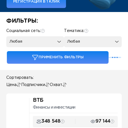
РЕГИСТРАЦИЯ В 1 КЛИК
Some SEO Title
ФИЛЬТРЫ:
Социальная сеть:
Тематика:
Любая
Любая
ПРИМЕНИТЬ ФИЛЬТРЫ
Сортировать:
Цена
Подписчики
Охват
ВТБ
Финансы и инвестиции
348 548
97 144