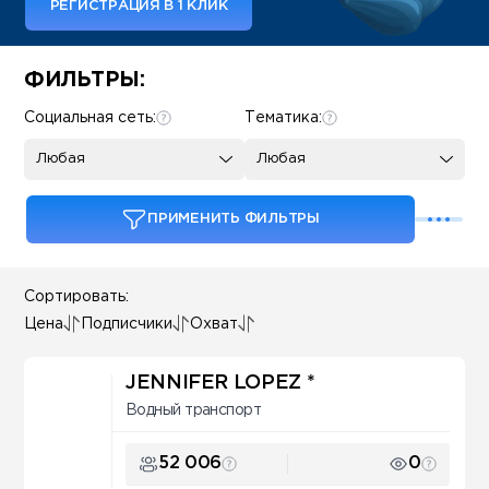
РЕГИСТРАЦИЯ В 1 КЛИК
Some SEO Title
ФИЛЬТРЫ:
Социальная сеть:
Тематика:
Любая
Любая
ПРИМЕНИТЬ ФИЛЬТРЫ
Сортировать:
Цена
Подписчики
Охват
JENNIFER LOPEZ *
Водный транспорт
52 006
0