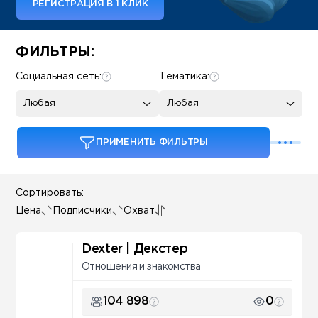
РЕГИСТРАЦИЯ В 1 КЛИК
Some SEO Title
ФИЛЬТРЫ:
Социальная сеть:
Тематика:
Любая
Любая
ПРИМЕНИТЬ ФИЛЬТРЫ
Сортировать:
Цена
Подписчики
Охват
Dexter | Декстер
Отношения и знакомства
104 898
0