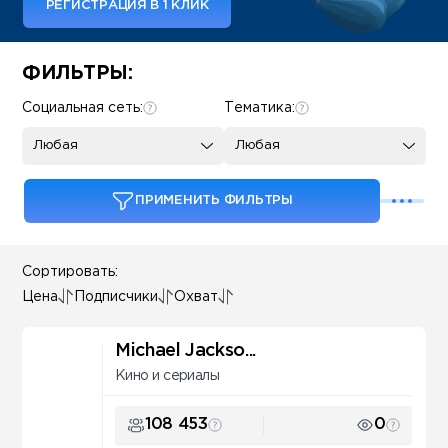
РЕГИСТРАЦИЯ В 1 КЛИК
Some SEO Title
ФИЛЬТРЫ:
Социальная сеть:
Тематика:
Любая
Любая
ПРИМЕНИТЬ ФИЛЬТРЫ
Сортировать:
Цена
Подписчики
Охват
Michael Jackso...
Кино и сериалы
108 453
0