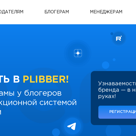
ОДАТЕЛЯМ
БЛОГЕРАМ
МЕНЕДЖЕРАМ
ТЬ В
PLIBBER!
Узнаваемост
бренда — в 
амы у блогеров
руках!
укционной системой
й
РЕГИСТРАЦИ