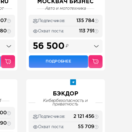
 RU
МОСКВАЧ БИЗНЕС
рт
Авто и мототехника
007
135 784
Подписчиков:
280
113 791
Охват поста:
56 500
₽
ПОДРОБНЕЕ
БЭКДОР
И
Кибербезопасность и
приватность
100
2 121 456
Подписчиков:
590
55 709
Охват поста: