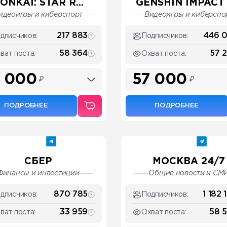
ONKAI: STAR R...
GENSHIN IMPACT
идеоигры и киберспорт
Видеоигры и киберспо
217 883
446 
дписчиков:
Подписчиков:
58 364
57 
ват поста:
Охват поста:
 000
57 000
₽
₽
ПОДРОБНЕЕ
ПОДРОБНЕЕ
СБЕР
МОСКВА 24/7
Финансы и инвестиции
Общие новости и СМ
870 785
1 182 
дписчиков:
Подписчиков:
33 959
58 
ват поста:
Охват поста: