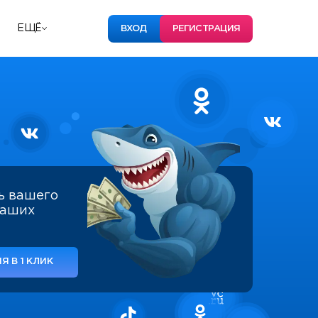
ЕЩЁ
ВХОД
РЕГИСТРАЦИЯ
ь вашего
наших
Я В 1 КЛИК