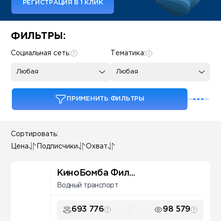
РЕГИСТРАЦИЯ В 1 КЛИК
Some SEO Title
ФИЛЬТРЫ:
Социальная сеть:
Тематика:
Любая
Любая
ПРИМЕНИТЬ ФИЛЬТРЫ
Сортировать:
Цена
Подписчики
Охват
КиноБомба Фил...
Водный транспорт
693 776
98 579