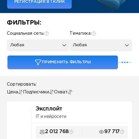
РЕГИСТРАЦИЯ В 1 КЛИК
Some SEO Title
ФИЛЬТРЫ:
Социальная сеть:
Тематика:
Любая
Любая
ПРИМЕНИТЬ ФИЛЬТРЫ
Сортировать:
Цена
Подписчики
Охват
Эксплойт
IT и нейросети
2 012 768
97 717