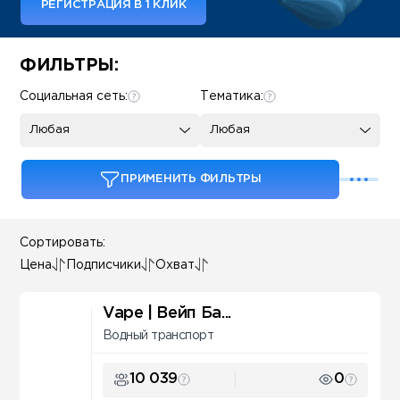
РЕГИСТРАЦИЯ В 1 КЛИК
Some SEO Title
ФИЛЬТРЫ:
Социальная сеть:
Тематика:
Любая
Любая
ПРИМЕНИТЬ ФИЛЬТРЫ
Сортировать:
Цена
Подписчики
Охват
Vape | Вейп Ба...
Водный транспорт
10 039
0