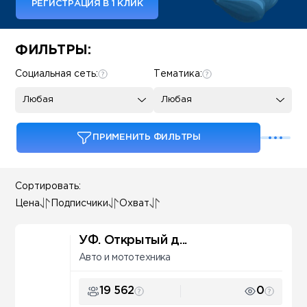
РЕГИСТРАЦИЯ В 1 КЛИК
Some SEO Title
ФИЛЬТРЫ:
Социальная сеть:
Тематика:
Любая
Любая
ПРИМЕНИТЬ ФИЛЬТРЫ
Сортировать:
Цена
Подписчики
Охват
УФ. Открытый д...
Авто и мототехника
19 562
0