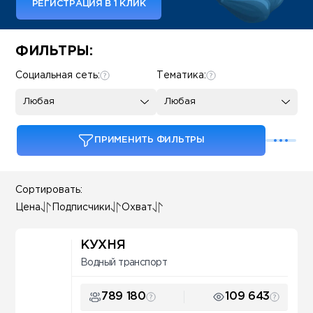
РЕГИСТРАЦИЯ В 1 КЛИК
Some SEO Title
ФИЛЬТРЫ:
Социальная сеть:
Тематика:
Любая
Любая
ПРИМЕНИТЬ ФИЛЬТРЫ
Сортировать:
Цена
Подписчики
Охват
КУХНЯ
Водный транспорт
789 180
109 643