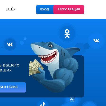
ЕЩЁ
ВХОД
РЕГИСТРАЦИЯ
ь вашего
наших
Я В 1 КЛИК