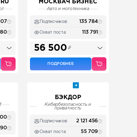
 RU
МОСКВАЧ БИЗНЕС
рт
Авто и мототехника
007
135 784
Подписчиков:
280
113 791
Охват поста:
56 500
₽
ПОДРОБНЕЕ
БЭКДОР
И
Кибербезопасность и
приватность
100
2 121 456
Подписчиков:
590
55 709
Охват поста: