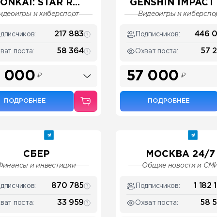
ONKAI: STAR R...
GENSHIN IMPACT
идеоигры и киберспорт
Видеоигры и киберспо
217 883
446 
дписчиков:
Подписчиков:
58 364
57 
ват поста:
Охват поста:
 000
57 000
₽
₽
ПОДРОБНЕЕ
ПОДРОБНЕЕ
СБЕР
МОСКВА 24/7
Финансы и инвестиции
Общие новости и СМ
870 785
1 182 
дписчиков:
Подписчиков:
33 959
58 
ват поста:
Охват поста: