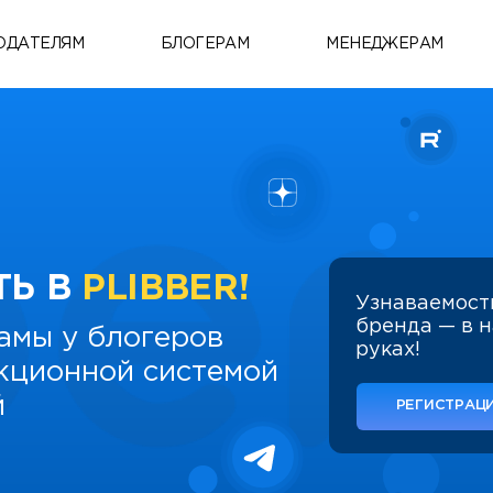
ОДАТЕЛЯМ
БЛОГЕРАМ
МЕНЕДЖЕРАМ
ТЬ В
PLIBBER!
Узнаваемост
бренда — в 
амы у блогеров
руках!
укционной системой
й
РЕГИСТРАЦИ