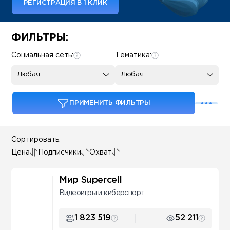
РЕГИСТРАЦИЯ В 1 КЛИК
Some SEO Title
ФИЛЬТРЫ:
Социальная сеть:
Тематика:
Любая
Любая
ПРИМЕНИТЬ ФИЛЬТРЫ
Сортировать:
Цена
Подписчики
Охват
Мир Supercell
Видеоигры и киберспорт
1 823 519
52 211