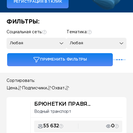
РЕГИСТРАЦИЯ В 1 КЛИК
Some SEO Title
ФИЛЬТРЫ:
Социальная сеть:
Тематика:
Любая
Любая
ПРИМЕНИТЬ ФИЛЬТРЫ
Сортировать:
Цена
Подписчики
Охват
БРЮНЕТКИ ПРАВЯ...
Водный транспорт
55 632
0