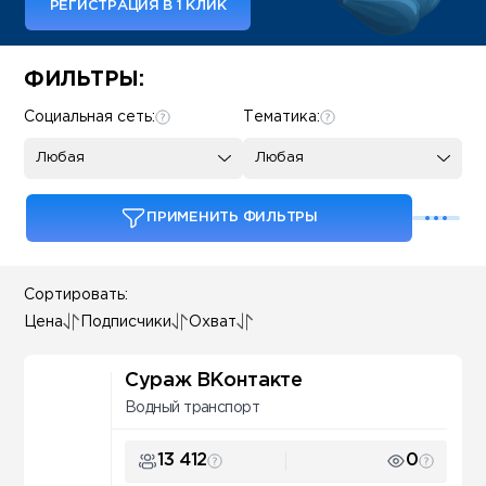
РЕГИСТРАЦИЯ В 1 КЛИК
Some SEO Title
ФИЛЬТРЫ:
Социальная сеть:
Тематика:
Любая
Любая
ПРИМЕНИТЬ ФИЛЬТРЫ
Сортировать:
Цена
Подписчики
Охват
Сураж ВКонтакте
Водный транспорт
13 412
0