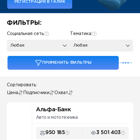
РЕГИСТРАЦИЯ В 1 КЛИК
Some SEO Title
ФИЛЬТРЫ:
Социальная сеть:
Тематика:
Любая
Любая
ПРИМЕНИТЬ ФИЛЬТРЫ
Сортировать:
Цена
Подписчики
Охват
Альфа-Банк
Авто и мототехника
950 185
3 501 403