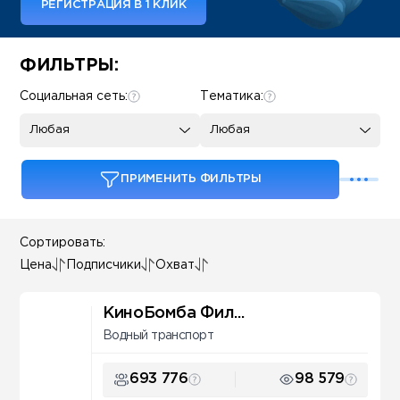
РЕГИСТРАЦИЯ В 1 КЛИК
Some SEO Title
ФИЛЬТРЫ:
Социальная сеть:
Тематика:
Любая
Любая
ПРИМЕНИТЬ ФИЛЬТРЫ
Сортировать:
Цена
Подписчики
Охват
КиноБомба Фил...
Водный транспорт
693 776
98 579