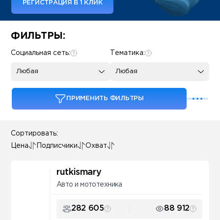
РЕГИСТРАЦИЯ В 1 КЛИК
Some SEO Title
ФИЛЬТРЫ:
Социальная сеть:
Тематика:
Любая
Любая
ПРИМЕНИТЬ ФИЛЬТРЫ
Сортировать:
Цена
Подписчики
Охват
rutkismary
Авто и мототехника
282 605
88 912