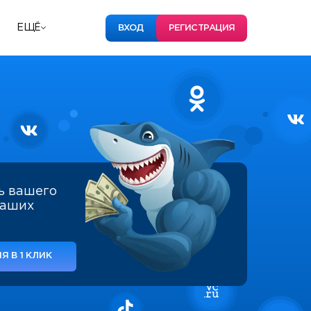
ЕЩЁ
ВХОД
РЕГИСТРАЦИЯ
ь вашего
наших
Я В 1 КЛИК