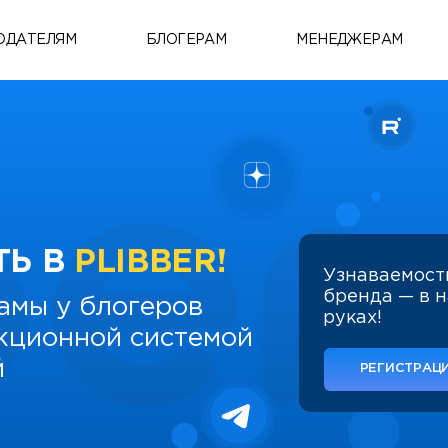
ОДАТЕЛЯМ
БЛОГЕРАМ
МЕНЕДЖЕРАМ
ТЬ В
PLIBBER!
Узнаваемост
бренда — в 
амы у блогеров
руках!
укционной системой
й
РЕГИСТРАЦИ