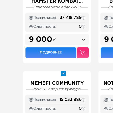
HAMSTER KOMBAT...
B
Криптовалюты и блокчейн
Кр
37 418 789
Подписчиков:
По
0
Охват поста:
Ох
9 000
9
₽
ПОДРОБНЕЕ
MEMEFI COMMUNITY
NO
Мемы и интернет-культура
Кр
15 033 886
Подписчиков:
По
0
Охват поста:
Ох