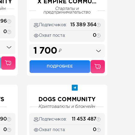
ITY
X EMPIRE COMMU...
ейн
Стартапы и
предпринимательство
796
15 389 364
Подписчиков:
0
0
Охват поста:
1 700
₽
ПОДРОБНЕЕ
WS
DOGS COMMUNITY
Криптовалюты и блокчейн
090
11 453 487
Подписчиков:
0
0
Охват поста: