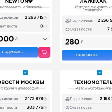
NEWTON💎
ЛАЙФХАК
иптовалюты и блокчейн
Интересные факты и
лайфхаки
2 293 715
дписчиков:
2 236 
Подписчиков:
0
ват поста:
7 
Охват поста:
 000
₽
280
₽
ПОДРОБНЕЕ
ПОДРОБНЕЕ
ОВОСТИ МОСКВЫ
ТЕХНОМОТЕЛ
История и философия
Авто и мототехника
2 172 878
2 163 
дписчиков:
Подписчиков:
303 776
ват поста:
Охват поста: