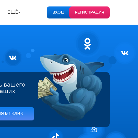
ЕЩЁ
ВХОД
РЕГИСТРАЦИЯ
ь вашего
наших
Я В 1 КЛИК