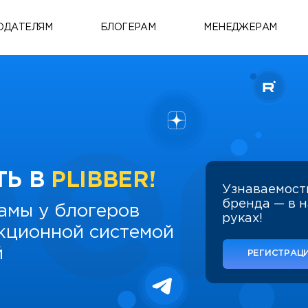
ОДАТЕЛЯМ
БЛОГЕРАМ
МЕНЕДЖЕРАМ
ТЬ В
PLIBBER!
Узнаваемост
бренда — в 
амы у блогеров
руках!
укционной системой
й
РЕГИСТРАЦИ