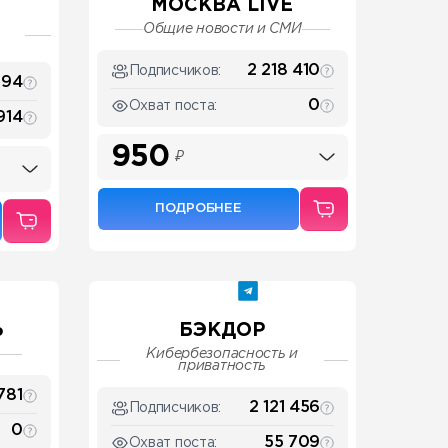
МОСКВА LIVE
Общие новости и СМИ
2 218 410
Подписчиков:
594
0
Охват поста:
914
950
₽
ПОДРОБНЕЕ
Ь
БЭКДОР
Кибербезопасность и
приватность
781
2 121 456
Подписчиков:
0
55 709
Охват поста: