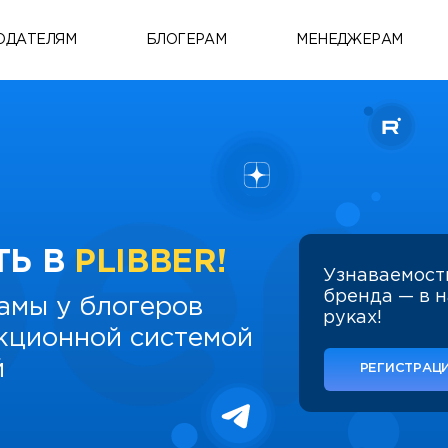
ОДАТЕЛЯМ
БЛОГЕРАМ
МЕНЕДЖЕРАМ
ТЬ В
PLIBBER!
Узнаваемост
бренда — в 
амы у блогеров
руках!
укционной системой
й
РЕГИСТРАЦИ