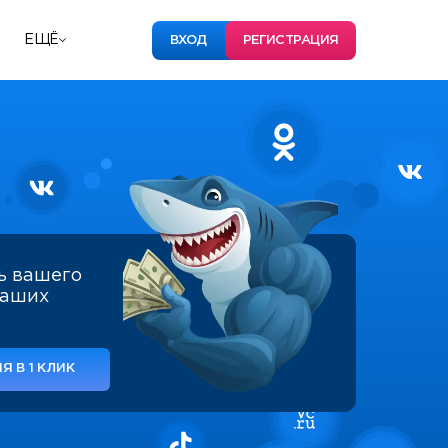
ЕЩЁ
ВХОД
РЕГИСТРАЦИЯ
ь вашего
наших
Я В 1 КЛИК