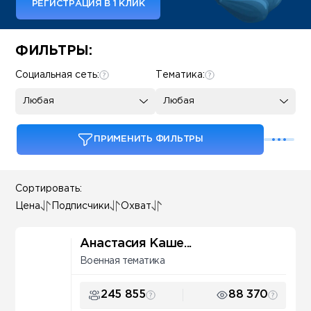
РЕГИСТРАЦИЯ В 1 КЛИК
Some SEO Title
ФИЛЬТРЫ:
Социальная сеть:
Тематика:
Любая
Любая
ПРИМЕНИТЬ ФИЛЬТРЫ
Сортировать:
Цена
Подписчики
Охват
Анастасия Каше...
Военная тематика
245 855
88 370