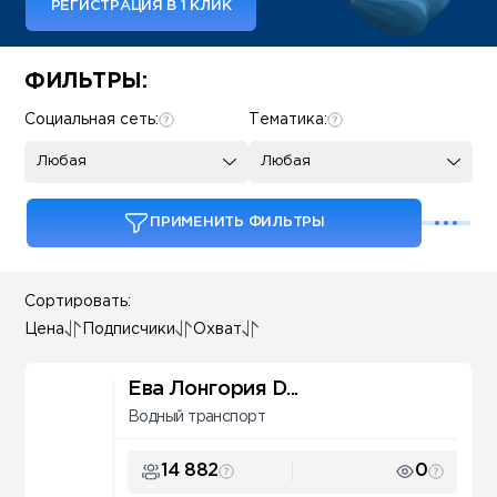
РЕГИСТРАЦИЯ В 1 КЛИК
Some SEO Title
ФИЛЬТРЫ:
Социальная сеть:
Тематика:
Любая
Любая
ПРИМЕНИТЬ ФИЛЬТРЫ
Сортировать:
Цена
Подписчики
Охват
Ева Лонгория D...
Водный транспорт
14 882
0