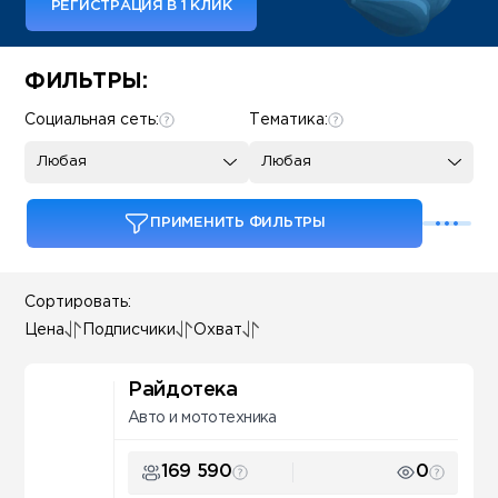
РЕГИСТРАЦИЯ В 1 КЛИК
Some SEO Title
ФИЛЬТРЫ:
Социальная сеть:
Тематика:
Любая
Любая
ПРИМЕНИТЬ ФИЛЬТРЫ
Сортировать:
Цена
Подписчики
Охват
Райдотека
Авто и мототехника
169 590
0