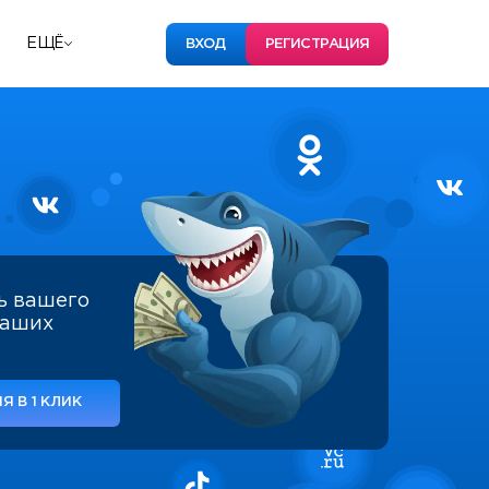
ЕЩЁ
ВХОД
РЕГИСТРАЦИЯ
ь вашего
наших
Я В 1 КЛИК