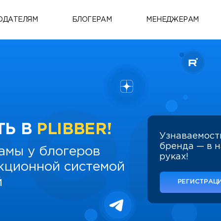
ОДАТЕЛЯМ
БЛОГЕРАМ
МЕНЕДЖЕРАМ
ТЬ В
PLIBBER!
Узнаваемост
бренда — в 
амы у блогеров
руках!
укционной системой
й
РЕГИСТРАЦИ