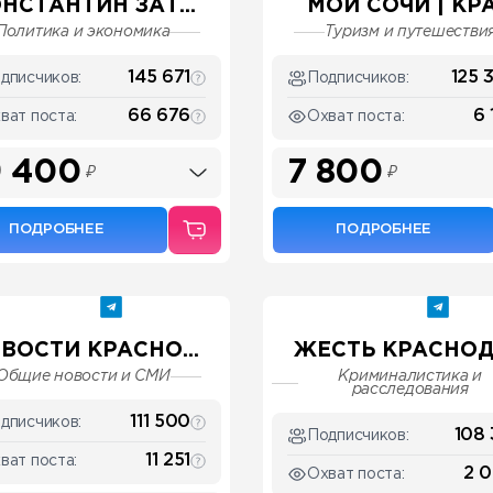
НСТАНТИН ЗАТ...
МОЙ СОЧИ | КРА.
Политика и экономика
Туризм и путешестви
145 671
125 
дписчиков:
Подписчиков:
66 676
6 
ват поста:
Охват поста:
 400
7 800
₽
₽
ПОДРОБНЕЕ
ПОДРОБНЕЕ
ВОСТИ КРАСНО...
ЖЕСТЬ КРАСНОДА
Общие новости и СМИ
Криминалистика и
расследования
111 500
дписчиков:
108 
Подписчиков:
11 251
ват поста:
2 
Охват поста: