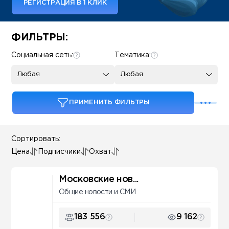
РЕГИСТРАЦИЯ В 1 КЛИК
Some SEO Title
ФИЛЬТРЫ:
Социальная сеть:
Тематика:
Любая
Любая
ПРИМЕНИТЬ ФИЛЬТРЫ
Сортировать:
Цена
Подписчики
Охват
Московские нов...
Общие новости и СМИ
183 556
9 162