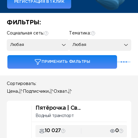
РЕГИСТРАЦИЯ В 1 КЛИК
Some SEO Title
ФИЛЬТРЫ:
Социальная сеть:
Тематика:
Любая
Любая
ПРИМЕНИТЬ ФИЛЬТРЫ
Сортировать:
Цена
Подписчики
Охват
Пятёрочка | Св...
Водный транспорт
10 027
0