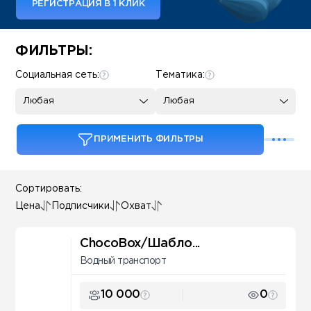
РЕГИСТРАЦИЯ В 1 КЛИК
Some SEO Title
ФИЛЬТРЫ:
Социальная сеть:
Тематика:
Любая
Любая
ПРИМЕНИТЬ ФИЛЬТРЫ
Сортировать:
Цена
Подписчики
Охват
ChocoBox/Шабло...
Водный транспорт
10 000
0