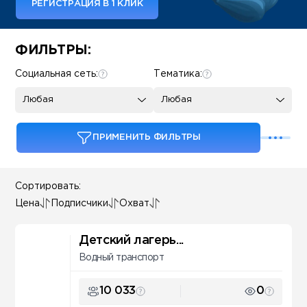
РЕГИСТРАЦИЯ В 1 КЛИК
Some SEO Title
ФИЛЬТРЫ:
Социальная сеть:
Тематика:
Любая
Любая
ПРИМЕНИТЬ ФИЛЬТРЫ
Сортировать:
Цена
Подписчики
Охват
Детский лагерь...
Водный транспорт
10 033
0