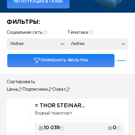
РЕГИСТРАЦИЯ В 1 КЛИК
Some SEO Title
ФИЛЬТРЫ:
Социальная сеть:
Тематика:
Любая
Любая
ПРИМЕНИТЬ ФИЛЬТРЫ
Сортировать:
Цена
Подписчики
Охват
= THOR STEINAR...
Водный транспорт
10 039
0